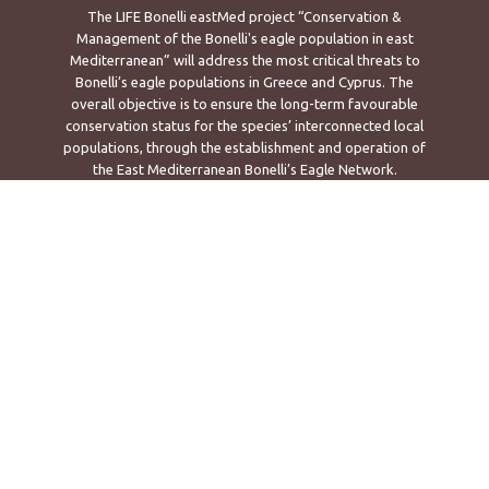
The LIFE Bonelli eastMed project “Conservation &
Management of the Bonelli's eagle population in east
Mediterranean” will address the most critical threats to
Bonelli’s eagle populations in Greece and Cyprus. The
overall objective is to ensure the long-term favourable
conservation status for the species’ interconnected local
populations, through the establishment and operation of
the East Mediterranean Bonelli’s Eagle Network.
The project is implemented by the Natural Museum of Crete
- University of Crete, the Game and Fauna Service (Game
Fund) - Cyprus, the Hellenic Ornithological Society/BirdLife
Greece, the Ministry of Environment & Energy - Greece, the
Department of Forests - Cyprus and the NCC Environmental
Studies Ltd with the financial contribution of the LIFE
instrument of the EE.